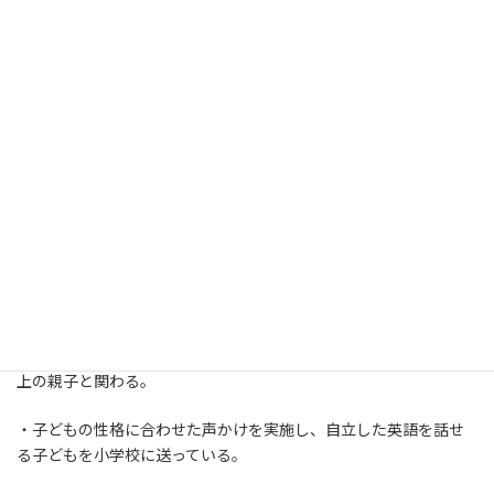
音声の自己紹介はこちら
はじめまして、己育てコンシェルジュのMikaです！
・元中学校教員、現インターナショナル保育士で毎年１５０組以
上の親子と関わる。
・子どもの性格に合わせた声かけを実施し、自立した英語を話せ
る子どもを小学校に送っている。